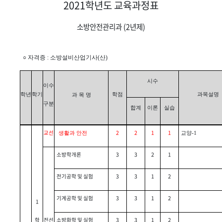
2021학년도 교육과정표
소방안전관리과 (2년제)
○ 자격증 : 소방설비산업기사(산)
시수
이수
학년
학기
학점
과목설명
과 목 명
구분
합계
이론
실습
교선
2
2
1
1
생활과 안전
교양-1
소방학개론
3
3
2
1
전기공학 및 실험
3
3
1
2
기계공학 및 실험
3
3
1
2
1
학
전선
소방화학 및 실험
3
3
1
2