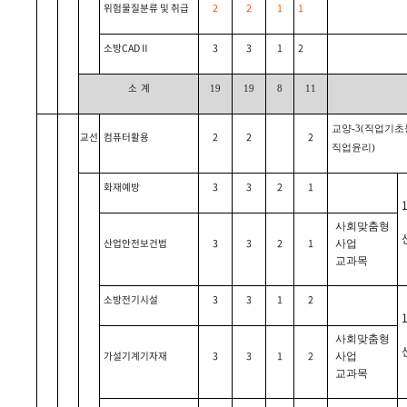
위험물질분류 및 취급
2
2
1
1
소방CADⅡ
3
3
1
2
소 계
19
19
8
11
교양-3
(직업기초
교선
컴퓨터활용
2
2
2
직업윤리)
화재예방
3
3
2
1
사회맞춤형
산업안전보건법
3
3
2
1
사업
교과목
소방전기시설
3
3
1
2
사회맞춤형
가설기계기자재
3
3
1
2
사업
교과목