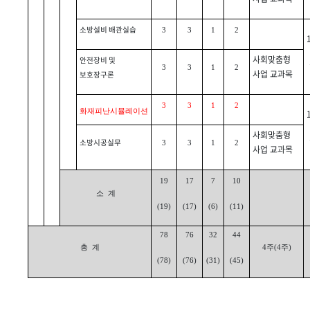
소방설비 배관실습
3
3
1
2
사회맞춤형
안전장비 및
3
3
1
2
사업 교과목
보호장구론
3
3
1
2
화재피난시뮬레이션
사회맞춤형
소방시공실무
3
3
1
2
사업 교과목
19
17
7
10
소 계
(19)
(17)
(6)
(11)
78
76
32
44
총 계
4주(4주)
(78)
(76)
(31)
(45)