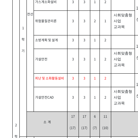
가스계소화설비
3
3
1
2
전선
사회맞춤형
위험물질관리론
3
3
2
1
사업
교과목
1
학
소방계획 및 설계
3
3
1
2
기
사회맞춤형
가설안전
3
3
1
2
사업
교과목
피난 및 소화활동설비
3
3
1
2
사회맞춤형
가설안전CAD
3
3
1
2
사업
교과목
17
17
6
11
소 계
2
(17)
(17)
(7)
(10)
학