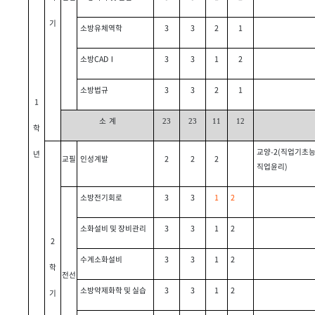
기
소방유체역학
3
3
2
1
소방CADⅠ
3
3
1
2
소방법규
3
3
2
1
1
소 계
23
23
11
12
학
교양-2
(직업기초능
년
교필
인성계발
2
2
2
직업윤리)
소방전기회로
3
3
1
2
소화설비 및 장비관리
3
3
1
2
2
수계소화설비
3
3
1
2
학
전선
소방약제화학 및 실습
3
3
1
2
기