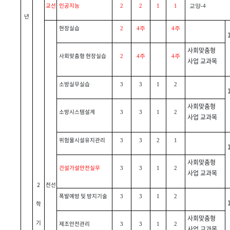
교선
인공지능
2
2
1
1
교양-4
년
현장실습
2
4주
4주
사회맞춤형
사회맞춤형 현장실습
2
4주
4주
사업 교과목
소방실무실습
3
3
1
2
사회맞춤형
소방시스템설계
3
3
1
2
사업 교과목
위험물시설유지관리
3
3
2
1
사회맞춤형
건설가설안전실무
3
3
1
2
사업 교과목
2
전선
폭발예방 및 방지기술
3
3
1
2
학
사회맞춤형
기
제조안전관리
3
3
1
2
사업 교과목