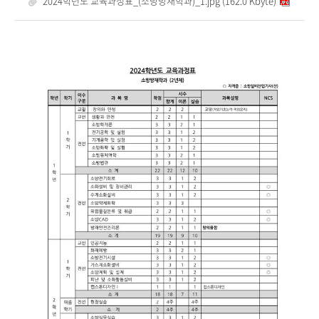
2024학년도 교육과정표_(소방방재학과)_1.jpg (162.0 Kbyte)